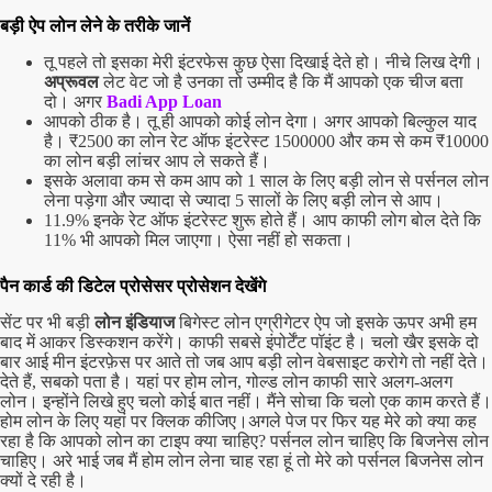
बड़ी ऐप लोन लेने के तरीके जानें
तू पहले तो इसका मेरी इंटरफेस कुछ ऐसा दिखाई देते हो। नीचे लिख देगी।
अप्रूवल
लेट वेट जो है उनका तो उम्मीद है कि मैं आपको एक चीज बता
दो। अगर
Badi App Loan
आपको ठीक है। तू ही आपको कोई लोन देगा। अगर आपको बिल्कुल याद
है। ₹2500 का लोन रेट ऑफ इंटरेस्ट 1500000 और कम से कम ₹10000
का लोन बड़ी लांचर आप ले सकते हैं।
इसके अलावा कम से कम आप को 1 साल के लिए बड़ी लोन से पर्सनल लोन
लेना पड़ेगा और ज्यादा से ज्यादा 5 सालों के लिए बड़ी लोन से आप।
11.9% इनके रेट ऑफ इंटरेस्ट शुरू होते हैं। आप काफी लोग बोल देते कि
11% भी आपको मिल जाएगा। ऐसा नहीं हो सकता।
पैन कार्ड की डिटेल प्रोसेसर प्रोसेशन देखेंगे
सेंट पर भी बड़ी
लोन इंडियाज
बिगेस्ट लोन एग्रीगेटर ऐप जो इसके ऊपर अभी हम
बाद में आकर डिस्कशन करेंगे। काफी सबसे इंपोर्टेंट पॉइंट है। चलो खैर इसके दो
बार आई मीन इंटरफ़ेस पर आते तो जब आप बड़ी लोन वेबसाइट करोगे तो नहीं देते।
देते हैं, सबको पता है। यहां पर होम लोन, गोल्ड लोन काफी सारे अलग-अलग
लोन। इन्होंने लिखे हुए चलो कोई बात नहीं। मैंने सोचा कि चलो एक काम करते हैं।
होम लोन के लिए यहां पर क्लिक कीजिए।
अगले पेज पर फिर यह मेरे को क्या कह
रहा है कि आपको लोन का टाइप क्या चाहिए? पर्सनल लोन चाहिए कि बिजनेस लोन
चाहिए। अरे भाई जब मैं होम लोन लेना चाह रहा हूं तो मेरे को पर्सनल बिजनेस लोन
क्यों दे रही है।